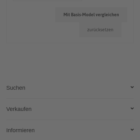
> 100.000km
Mit Basis-Model vergleichen
zurücksetzen
Suchen
Auto kaufen
Verkaufen
Gebraucht- und Neuwagen
Auto verkaufen
Informieren
Auto online kaufen