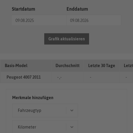
Startdatum
Enddatum
Grafik aktualisieren
Basis-Model
Durchschnitt
Letzte 30 Tage
Letz
Peugeot 4007 2011
- ,-
-
-
Merkmale hinzufügen
Fahrzeugtyp
Geländewagen/SUV
Kilometer