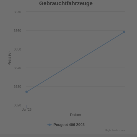
Gebrauchtfahrzeuge
3670
3660
3650
Preis (€)
3640
3630
3620
Jul '25
Datum
Peugeot 406 2003
Highcharts.com