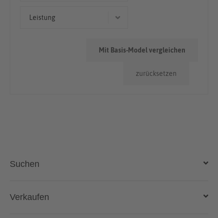
Kombi
> 100.000km
Leistung
116 kW (158 PS)
Mit Basis-Model vergleichen
zurücksetzen
Suchen
Auto kaufen
Verkaufen
Gebraucht- und Neuwagen