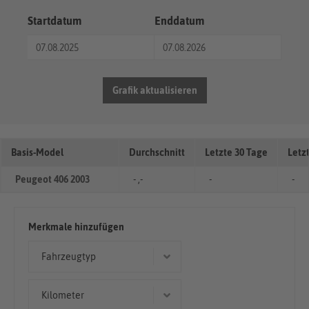
Startdatum
Enddatum
Grafik aktualisieren
Basis-Model
Durchschnitt
Letzte 30 Tage
Letz
Peugeot 406 2003
- ,-
-
-
Merkmale hinzufügen
Fahrzeugtyp
Coupé/Sportwagen
Kilometer