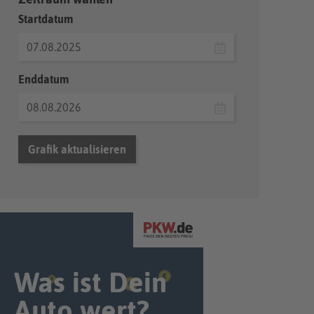
Startdatum
Enddatum
Grafik aktualisieren
Was ist Dein
Auto wert?