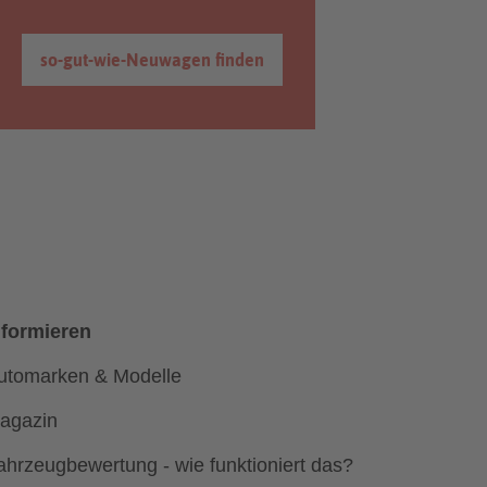
so-gut-wie-Neuwagen finden
nformieren
utomarken & Modelle
agazin
ahrzeugbewertung - wie funktioniert das?