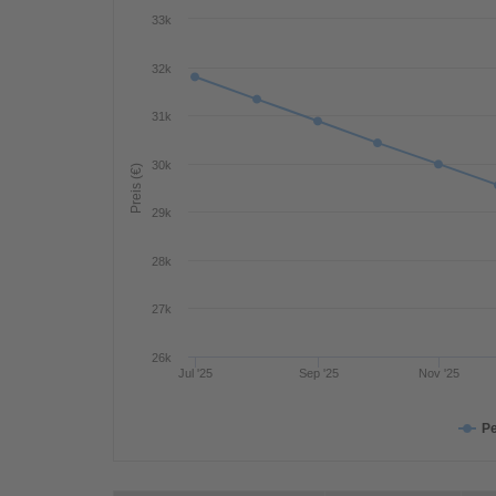
33k
32k
31k
30k
Preis (€)
29k
28k
27k
26k
Jul '25
Sep '25
Nov '25
Pe