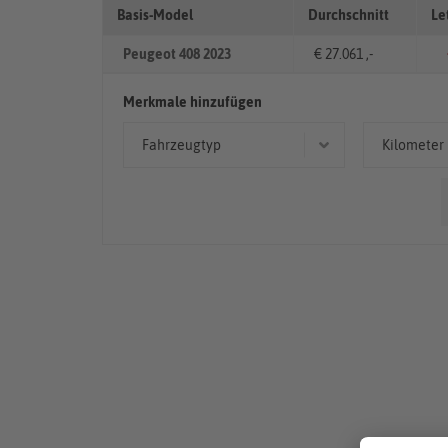
Basis-Model
Durchschnitt
Le
Peugeot 408 2023
€ 27.061 ,-
Merkmale hinzufügen
Fahrzeugtyp
Kilometer
Coupé/Sportwagen
50.00
Limousine
< 50