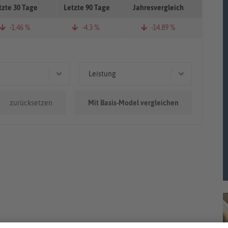
tzte 30 Tage
Letzte 90 Tage
Jahresvergleich
-1.46 %
-4.3 %
-14.89 %
Leistung
0km - 100.000km
132 kW (179 PS)
zurücksetzen
Mit Basis-Model vergleichen
.000km
133 kW (181 PS)
165 kW (224 PS)
96 kW (131 PS)