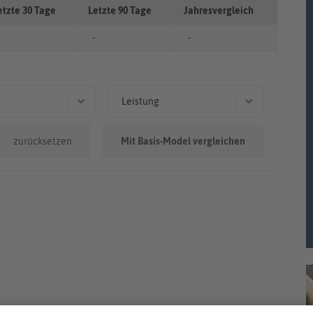
etzte 30 Tage
Letzte 90 Tage
Jahresvergleich
-
-
Leistung
0.000km
115 kW (156 PS)
zurücksetzen
Mit Basis-Model vergleichen
0km - 100.000km
110 kW (150 PS)
88 kW (120 PS)