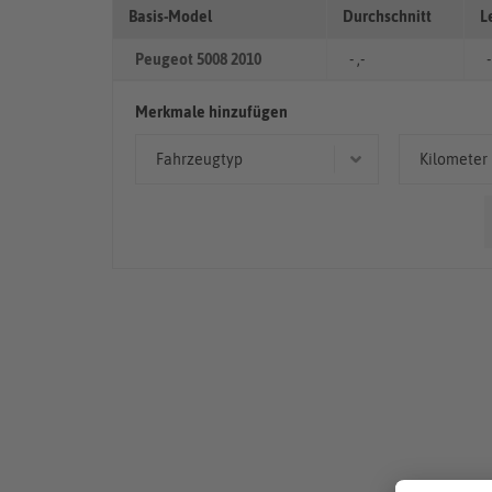
Basis-Model
Durchschnitt
L
Peugeot 5008 2010
- ,-
-
Merkmale hinzufügen
Fahrzeugtyp
Kilometer
Kombi
> 10
50.00