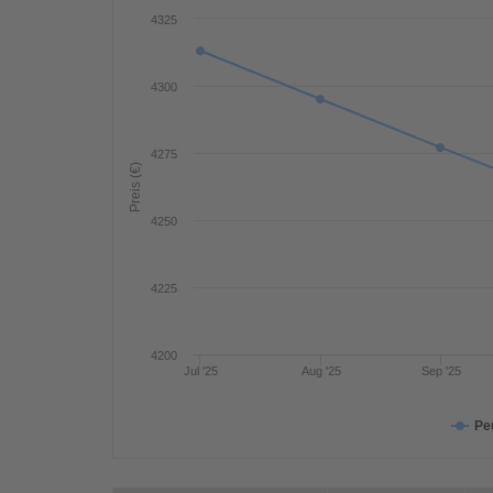
4325
4300
4275
Preis (€)
4250
4225
4200
Jul '25
Aug '25
Sep '25
Pe