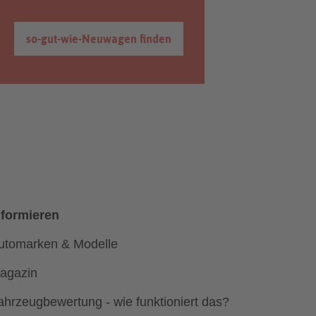
so-gut-wie-Neuwagen finden
nformieren
utomarken & Modelle
agazin
ahrzeugbewertung - wie funktioniert das?