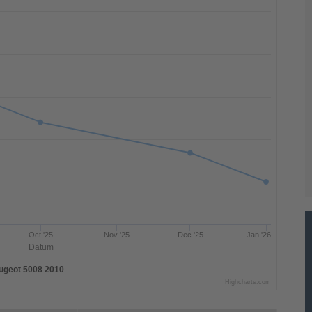
Oct '25
Nov '25
Dec '25
Jan '26
Datum
ugeot 5008 2010
Highcharts.com