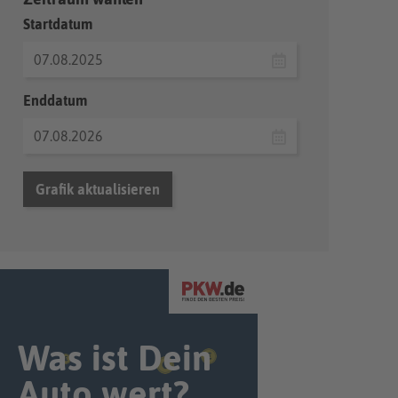
Startdatum
Enddatum
Grafik aktualisieren
Was ist Dein
Auto wert?