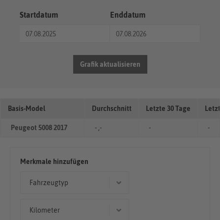
Startdatum
Enddatum
Grafik aktualisieren
Basis-Model
Durchschnitt
Letzte 30 Tage
Letz
Peugeot 5008 2017
- ,-
-
-
Merkmale hinzufügen
Fahrzeugtyp
Geländewagen/SUV
Kilometer