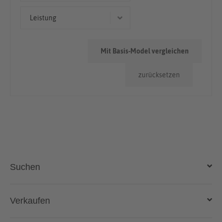
50.000km - 100.000km
Leistung
> 100.000km
88 kW (120 PS)
Mit Basis-Model vergleichen
96 kW (131 PS)
zurücksetzen
110 kW (150 PS)
Suchen
Auto kaufen
Verkaufen
Gebraucht- und Neuwagen