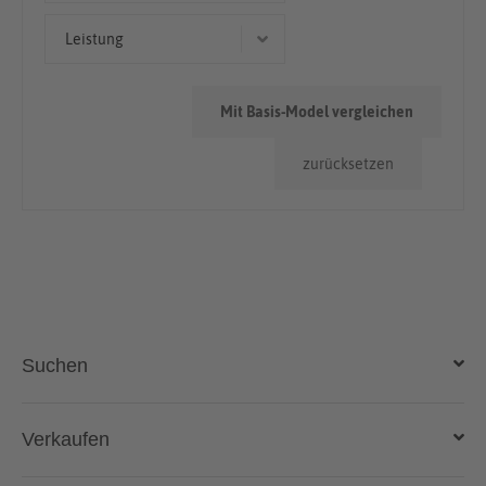
Kombi
50.000km - 100.000km
Leistung
> 100.000km
133 kW (181 PS)
Mit Basis-Model vergleichen
88 kW (120 PS)
zurücksetzen
132 kW (179 PS)
110 kW (150 PS)
Suchen
Auto kaufen
Verkaufen
Gebraucht- und Neuwagen