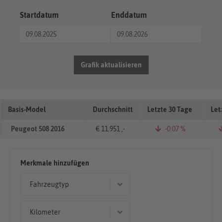
Startdatum
Enddatum
Grafik aktualisieren
Basis-Model
Durchschnitt
Letzte 30 Tage
Let
Peugeot 508 2016
€ 11.951 ,-
-0.07 %
Merkmale hinzufügen
Fahrzeugtyp
Limousine
Kilometer