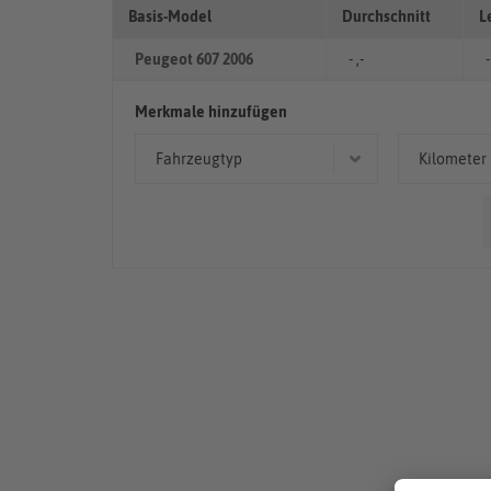
Basis-Model
Durchschnitt
L
Peugeot 607 2006
- ,-
-
Merkmale hinzufügen
Fahrzeugtyp
Kilometer
Limousine
> 10