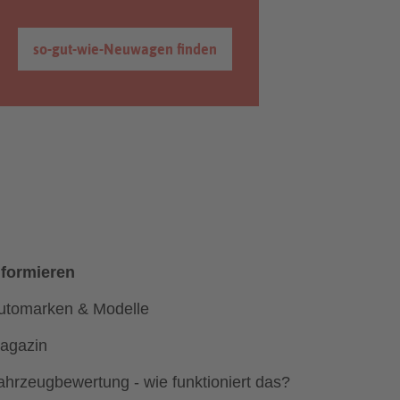
so-gut-wie-Neuwagen finden
nformieren
utomarken & Modelle
agazin
ahrzeugbewertung - wie funktioniert das?