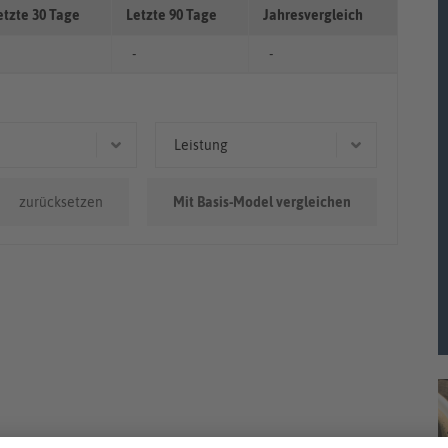
etzte 30 Tage
Letzte 90 Tage
Jahresvergleich
-
-
Leistung
0.000km
150 kW (204 PS)
zurücksetzen
Mit Basis-Model vergleichen