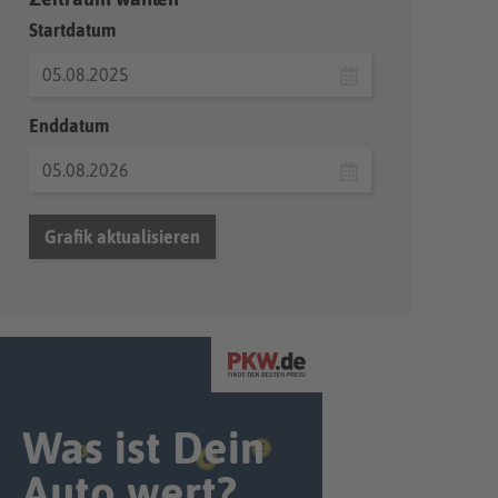
Startdatum
Enddatum
Grafik aktualisieren
Was ist Dein
Auto wert?