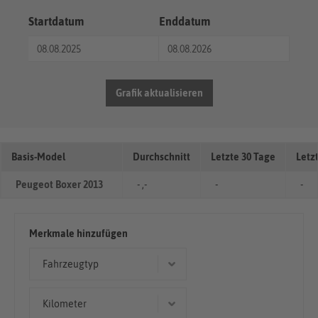
Startdatum
Enddatum
Grafik aktualisieren
Basis-Model
Durchschnitt
Letzte 30 Tage
Letz
Peugeot Boxer 2013
- ,-
-
-
Merkmale hinzufügen
Fahrzeugtyp
Kombi
Kilometer