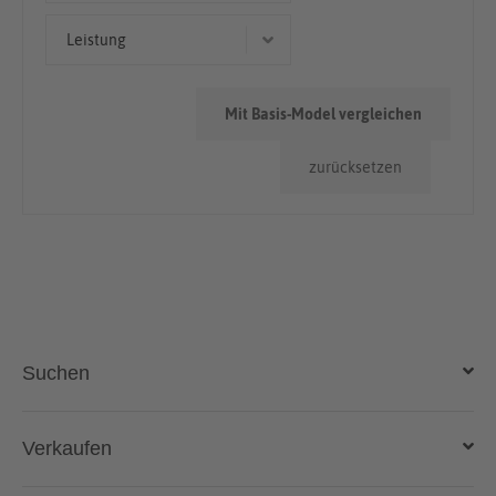
> 100.000km
Leistung
96 kW (131 PS)
Mit Basis-Model vergleichen
zurücksetzen
Suchen
Auto kaufen
Verkaufen
Gebraucht- und Neuwagen