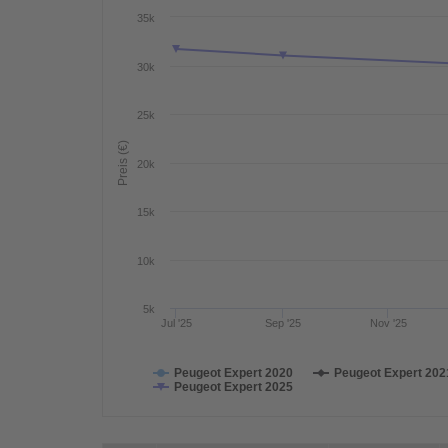
35k
30k
25k
Preis (€)
20k
15k
10k
5k
Jul '25
Sep '25
Nov '25
Peugeot Expert 2020
Peugeot Expert 202
Peugeot Expert 2025