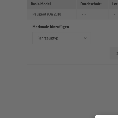
Basis-Model
Durchschnitt
Let
Peugeot iOn 2018
- ,-
-
Merkmale hinzufügen
Fahrzeugtyp
Kleinwagen