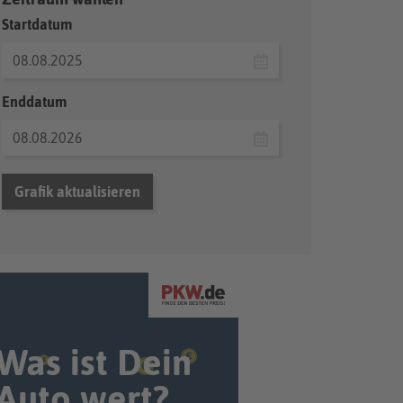
Startdatum
Enddatum
Grafik aktualisieren
Was ist Dein
Auto wert?