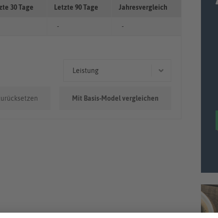
zte 30 Tage
Letzte 90 Tage
Jahresvergleich
-
-
Leistung
35 kW (48 PS)
zurücksetzen
Mit Basis-Model vergleichen