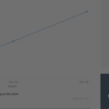
Nov '25
Dec '25
Datum
eot iOn 2018
Highcharts.com