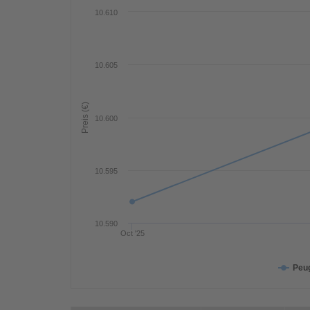
10.610
10.605
Preis (€)
10.600
10.595
10.590
Oct '25
Peug