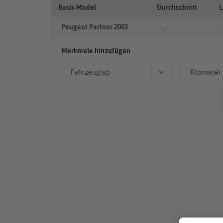
Basis-Model
Durchschnitt
L
Peugeot Partner 2003
- ,-
Merkmale hinzufügen
Fahrzeugtyp
Kilometer
Kombi
> 10