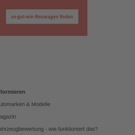
so-gut-wie-Neuwagen finden
nformieren
utomarken & Modelle
agazin
ahrzeugbewertung - wie funktioniert das?