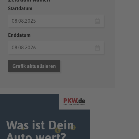
Startdatum
Enddatum
Grafik aktualisieren
Was ist Dein
Auto wert?