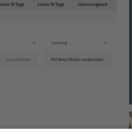
etzte 30 Tage
Letzte 90 Tage
Jahresvergleich
-
-
-
Leistung
0.000km
66 kW (90 PS)
zurücksetzen
Mit Basis-Model vergleichen