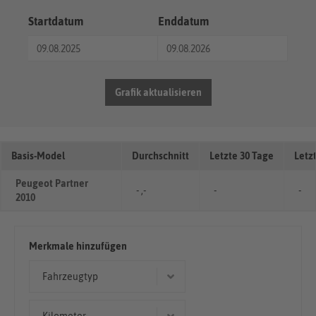
Startdatum
Enddatum
Grafik aktualisieren
Basis-Model
Durchschnitt
Letzte 30 Tage
Letz
Peugeot Partner
- ,-
-
-
2010
Merkmale hinzufügen
Fahrzeugtyp
Kombi