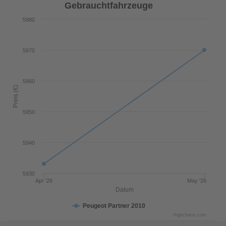
Gebrauchtfahrzeuge
5980
5970
5960
Preis (€)
5950
5940
5930
Apr '26
May '26
Datum
Peugeot Partner 2010
Highcharts.com