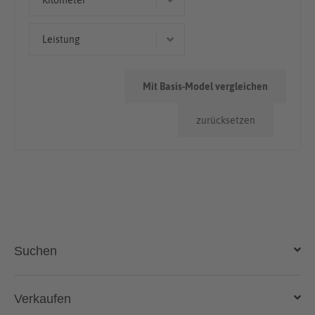
Kilometer
> 100.000km
Leistung
55 kW (75 PS)
Mit Basis-Model vergleichen
zurücksetzen
Suchen
Auto kaufen
Verkaufen
Gebraucht- und Neuwagen