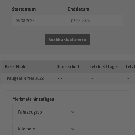
Startdatum
Enddatum
Grafik aktualisieren
Basis-Model
Durchschnitt
Letzte 30 Tage
Letz
Peugeot Rifter 2022
- ,-
-
-
Merkmale hinzufügen
Fahrzeugtyp
Kombi
Kilometer