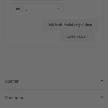
< 50.000km
Leistung
100 kW (136 PS)
Mit Basis-Model vergleichen
75 kW (102 PS)
zurücksetzen
Suchen
Auto kaufen
Verkaufen
Gebraucht- und Neuwagen