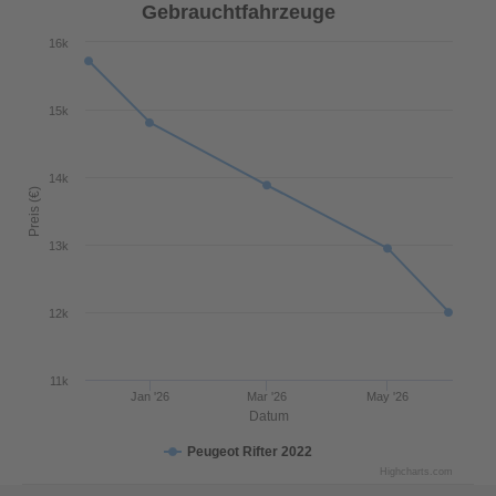
Gebrauchtfahrzeuge
16k
15k
14k
Preis (€)
13k
12k
11k
Jan '26
Mar '26
May '26
Datum
Peugeot Rifter 2022
Highcharts.com