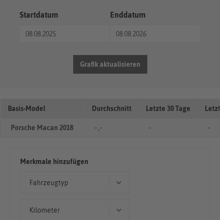
Startdatum
Enddatum
Grafik aktualisieren
Basis-Model
Durchschnitt
Letzte 30 Tage
Letz
Porsche Macan 2018
- ,-
-
-
Merkmale hinzufügen
Fahrzeugtyp
Geländewagen/SUV
Kilometer