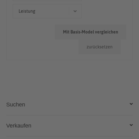
< 50.000km
Leistung
> 100.000km
190 kW (258 PS)
50.000km - 100.000km
Mit Basis-Model vergleichen
180 kW (245 PS)
zurücksetzen
265 kW (360 PS)
250 kW (340 PS)
185 kW (252 PS)
Suchen
Auto kaufen
Verkaufen
Gebraucht- und Neuwagen