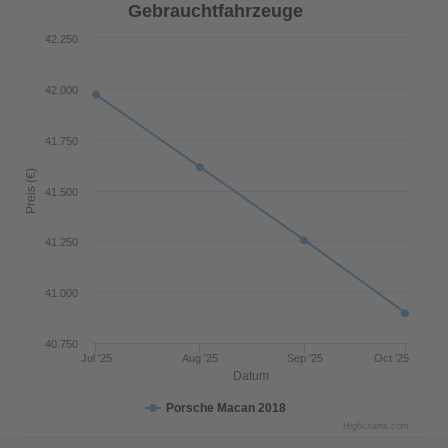
Gebrauchtfahrzeuge
42.250
42.000
41.750
Preis (€)
41.500
41.250
41.000
40.750
Jul '25
Aug '25
Sep '25
Oct '25
Datum
Porsche Macan 2018
Highcharts.com