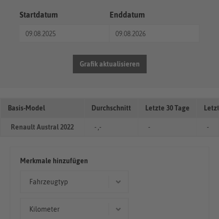
Startdatum
Enddatum
Grafik aktualisieren
Basis-Model
Durchschnitt
Letzte 30 Tage
Letz
Renault Austral 2022
- ,-
-
-
Merkmale hinzufügen
Fahrzeugtyp
Limousine
Kilometer