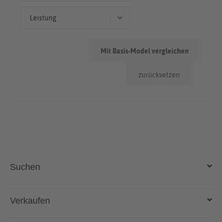
Geländewagen/SUV
< 50.000km
Leistung
96 kW (131 PS)
Mit Basis-Model vergleichen
147 kW (200 PS)
zurücksetzen
116 kW (158 PS)
Suchen
Auto kaufen
Verkaufen
Gebraucht- und Neuwagen