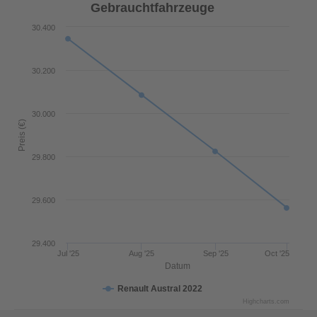
Gebrauchtfahrzeuge
30.400
30.200
30.000
Preis (€)
29.800
29.600
29.400
Jul '25
Aug '25
Sep '25
Oct '25
Datum
Renault Austral 2022
Highcharts.com