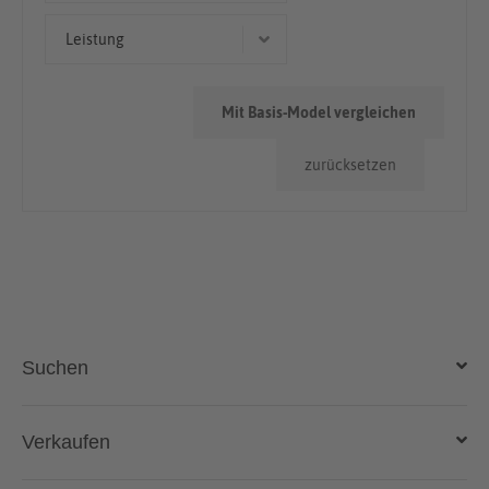
50.000km - 100.000km
Leistung
165 kW (224 PS)
Mit Basis-Model vergleichen
147 kW (200 PS)
zurücksetzen
Suchen
Auto kaufen
Verkaufen
Gebraucht- und Neuwagen