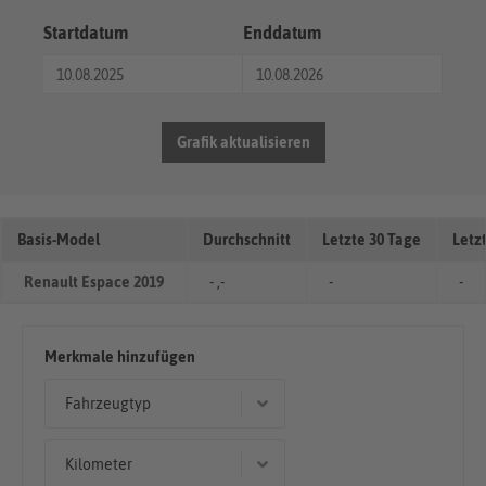
Startdatum
Enddatum
Grafik aktualisieren
Basis-Model
Durchschnitt
Letzte 30 Tage
Letz
Renault Espace 2019
- ,-
-
-
Merkmale hinzufügen
Fahrzeugtyp
Limousine
Kilometer