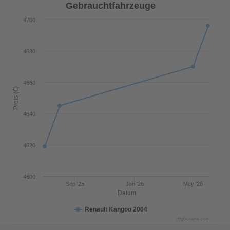
Gebrauchtfahrzeuge
4700
4680
4660
Preis (€)
4640
4620
4600
Sep '25
Jan '26
May '26
Datum
Renault Kangoo 2004
Highcharts.com