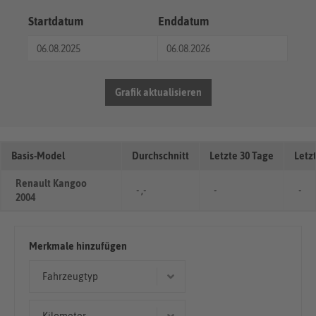
Startdatum
Enddatum
Grafik aktualisieren
Basis-Model
Durchschnitt
Letzte 30 Tage
Letz
Renault Kangoo
- ,-
-
-
2004
Merkmale hinzufügen
Fahrzeugtyp
Kombi