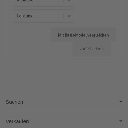
Kilometer
50.000km - 100.000km
Leistung
> 100.000km
60 kW (82 PS)
Mit Basis-Model vergleichen
62 kW (84 PS)
zurücksetzen
55 kW (75 PS)
Suchen
Auto kaufen
Verkaufen
Gebraucht- und Neuwagen