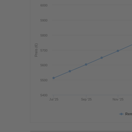
6000
5900
5800
Preis (€)
5700
5600
5500
5400
Jul '25
Sep '25
Nov '25
Ren