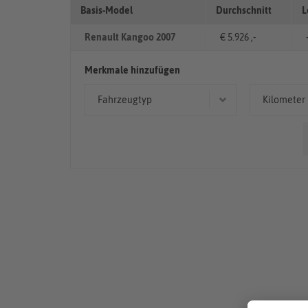
Basis-Model
Durchschnitt
L
Renault Kangoo 2007
€ 5.926 ,-
Merkmale hinzufügen
Fahrzeugtyp
Kilometer
Kombi
> 10