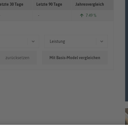
etzte 30 Tage
Letzte 90 Tage
Jahresvergleich
-
-
7.49 %
Leistung
0.000km
62 kW (84 PS)
zurücksetzen
Mit Basis-Model vergleichen
55 kW (75 PS)
70 kW (95 PS)