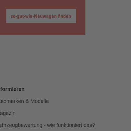
so-gut-wie-Neuwagen finden
nformieren
utomarken & Modelle
agazin
ahrzeugbewertung - wie funktioniert das?