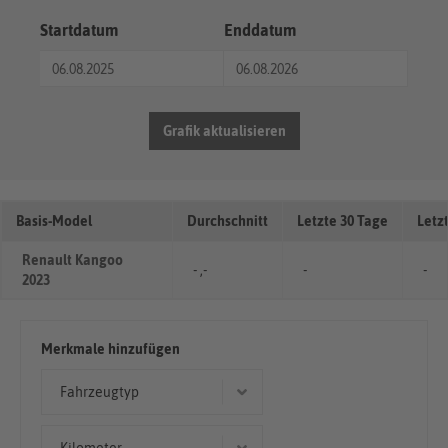
Startdatum
Enddatum
Grafik aktualisieren
Basis-Model
Durchschnitt
Letzte 30 Tage
Letz
Renault Kangoo
- ,-
-
-
2023
Merkmale hinzufügen
Fahrzeugtyp
Limousine