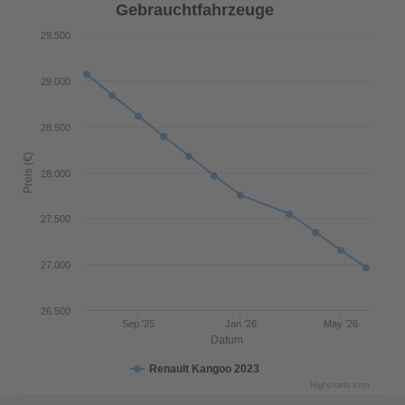
Gebrauchtfahrzeuge
29.500
29.000
28.500
Preis (€)
28.000
27.500
27.000
26.500
Sep '25
Jan '26
May '26
Datum
Renault Kangoo 2023
Highcharts.com