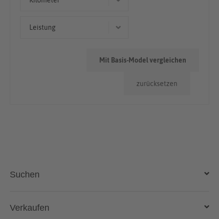
Kilometer
Van
< 50.000km
Leistung
Kombi
51 kW (69 PS)
Mit Basis-Model vergleichen
96 kW (131 PS)
zurücksetzen
90 kW (122 PS)
70 kW (95 PS)
Suchen
Auto kaufen
Verkaufen
Gebraucht- und Neuwagen