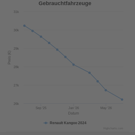
Gebrauchtfahrzeuge
31k
30k
29k
Preis (€)
28k
27k
26k
Sep '25
Jan '26
May '26
Datum
Renault Kangoo 2024
Highcharts.com