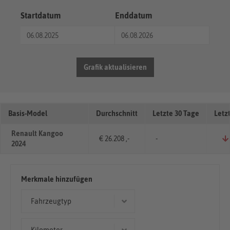
Startdatum
Enddatum
Grafik aktualisieren
Basis-Model
Durchschnitt
Letzte 30 Tage
Letz
Renault Kangoo
€ 26.208 ,-
-
2024
Merkmale hinzufügen
Fahrzeugtyp
Kombi