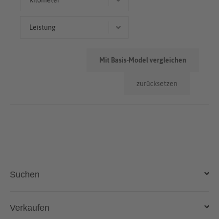
Kilometer
Limousine
< 50.000km
Leistung
Van
85 kW (116 PS)
Mit Basis-Model vergleichen
96 kW (131 PS)
zurücksetzen
75 kW (102 PS)
90 kW (122 PS)
51 kW (69 PS)
Suchen
Auto kaufen
Verkaufen
Gebraucht- und Neuwagen