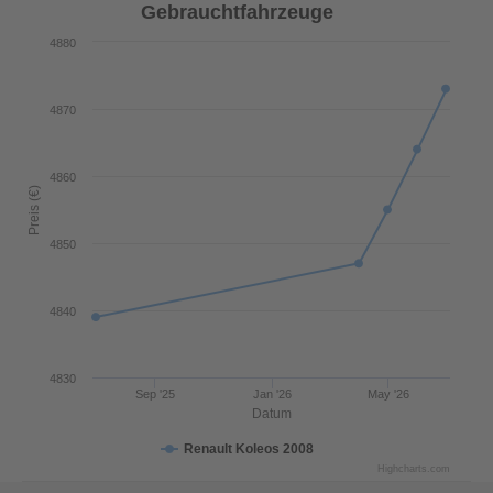
Gebrauchtfahrzeuge
4880
4870
4860
Preis (€)
4850
4840
4830
Sep '25
Jan '26
May '26
Datum
Renault Koleos 2008
Highcharts.com