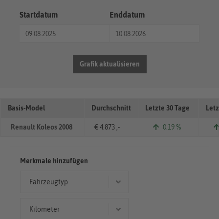
Startdatum
Enddatum
Grafik aktualisieren
Basis-Model
Durchschnitt
Letzte 30 Tage
Letz
Renault Koleos 2008
€ 4.873 ,-
0.19 %
Merkmale hinzufügen
Fahrzeugtyp
Geländewagen/SUV
Kilometer