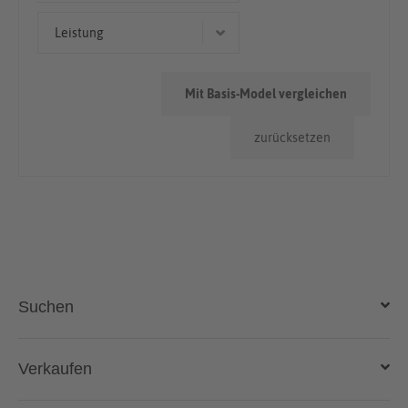
Limousine
> 100.000km
Leistung
127 kW (173 PS)
Mit Basis-Model vergleichen
110 kW (150 PS)
zurücksetzen
126 kW (171 PS)
Suchen
Auto kaufen
Verkaufen
Gebraucht- und Neuwagen