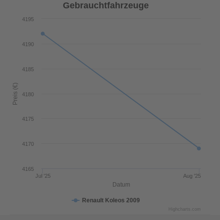
Gebrauchtfahrzeuge
4195
4190
4185
Preis (€)
4180
4175
4170
4165
Jul '25
Aug '25
Datum
Renault Koleos 2009
Highcharts.com