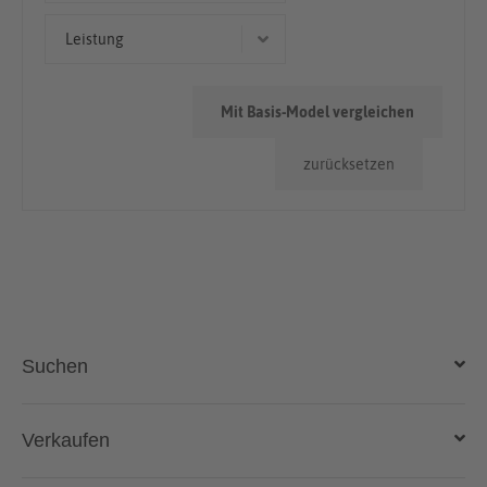
> 100.000km
Leistung
126 kW (171 PS)
Mit Basis-Model vergleichen
110 kW (150 PS)
zurücksetzen
Suchen
Auto kaufen
Verkaufen
Gebraucht- und Neuwagen