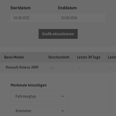
Startdatum
Enddatum
Grafik aktualisieren
Basis-Model
Durchschnitt
Letzte 30 Tage
Letz
Renault Koleos 2009
- ,-
-
-
Merkmale hinzufügen
Fahrzeugtyp
Geländewagen/SUV
Kilometer