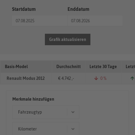
Startdatum
Enddatum
Grafik aktualisieren
Basis-Model
Durchschnitt
Letzte 30 Tage
Letz
Renault Modus 2012
€ 4.742 ,-
0 %
Merkmale hinzufügen
Fahrzeugtyp
Limousine
Kilometer