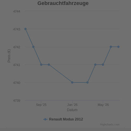
Gebrauchtfahrzeuge
4744
4743
4742
Preis (€)
4741
4740
4739
Sep '25
Jan '26
May '26
Datum
Renault Modus 2012
Highcharts.com