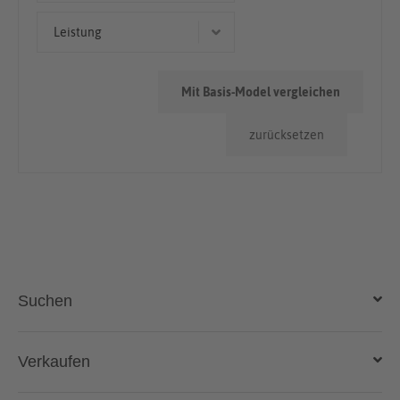
Kleinwagen
< 50.000km
Leistung
> 100.000km
82 kW (111 PS)
50.000km - 100.000km
Mit Basis-Model vergleichen
76 kW (103 PS)
zurücksetzen
55 kW (75 PS)
Suchen
Auto kaufen
Verkaufen
Gebraucht- und Neuwagen