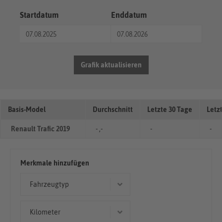
Startdatum
Enddatum
Grafik aktualisieren
Basis-Model
Durchschnitt
Letzte 30 Tage
Letz
Renault Trafic 2019
- ,-
-
-
Merkmale hinzufügen
Fahrzeugtyp
Kombi
Kilometer