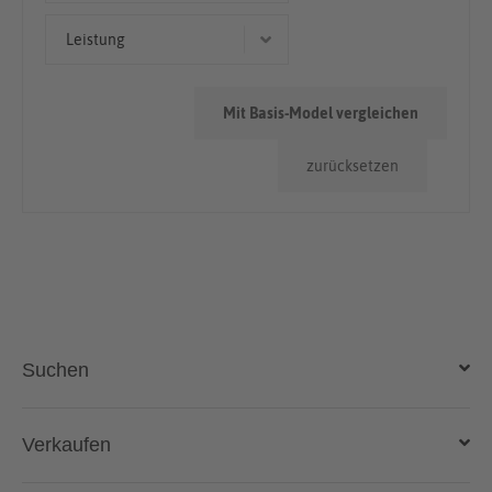
> 100.000km
Leistung
50.000km - 100.000km
107 kW (145 PS)
Mit Basis-Model vergleichen
88 kW (120 PS)
zurücksetzen
Suchen
Auto kaufen
Verkaufen
Gebraucht- und Neuwagen