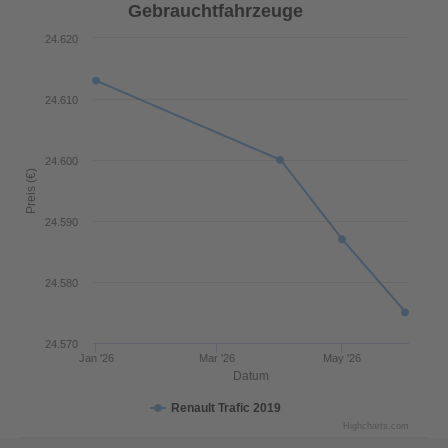
Gebrauchtfahrzeuge
24.620
24.610
24.600
Preis (€)
24.590
24.580
24.570
Jan '26
Mar '26
May '26
Datum
Renault Trafic 2019
Highcharts.com