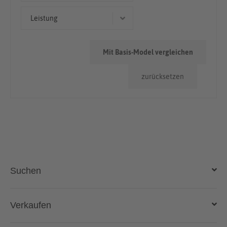
< 50.000km
Leistung
110 kW (150 PS)
Mit Basis-Model vergleichen
88 kW (120 PS)
zurücksetzen
Suchen
Auto kaufen
Verkaufen
Gebraucht- und Neuwagen