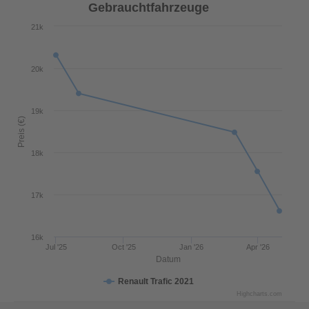
Gebrauchtfahrzeuge
21k
20k
19k
Preis (€)
18k
17k
16k
Jul '25
Oct '25
Jan '26
Apr '26
Datum
Renault Trafic 2021
Highcharts.com