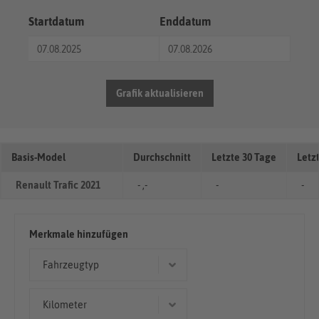
Startdatum
Enddatum
Grafik aktualisieren
Basis-Model
Durchschnitt
Letzte 30 Tage
Letz
Renault Trafic 2021
- ,-
-
-
Merkmale hinzufügen
Fahrzeugtyp
Kombi
Kilometer