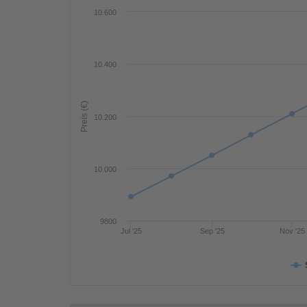
10.600
10.400
Preis (€)
10.200
10.000
9800
Jul '25
Sep '25
Nov '25