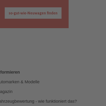
so-gut-wie-Neuwagen finden
nformieren
utomarken & Modelle
agazin
ahrzeugbewertung - wie funktioniert das?