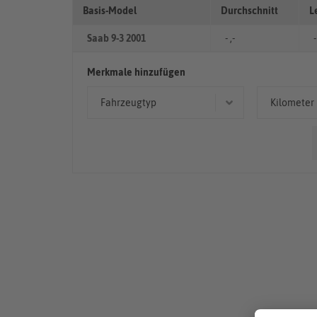
Basis-Model
Durchschnitt
L
Saab 9-3 2001
- ,-
-
Merkmale hinzufügen
Fahrzeugtyp
Kilometer
Coupé/Sportwagen
50.00
Cabriolet/Roadster
< 50
> 10