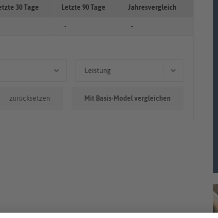
etzte 30 Tage
Letzte 90 Tage
Jahresvergleich
-
-
Leistung
0km - 100.000km
151 kW (205 PS)
zurücksetzen
Mit Basis-Model vergleichen
.000km
110 kW (150 PS)
0.000km