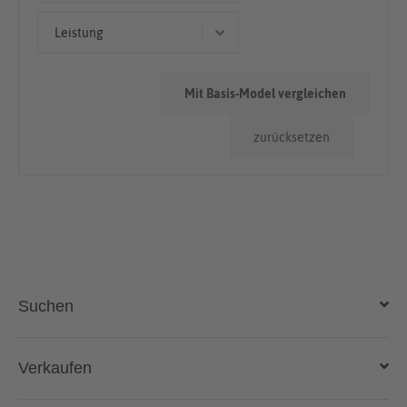
Kombi
> 100.000km
Leistung
191 kW (260 PS)
Mit Basis-Model vergleichen
221 kW (300 PS)
zurücksetzen
Suchen
Auto kaufen
Verkaufen
Gebraucht- und Neuwagen