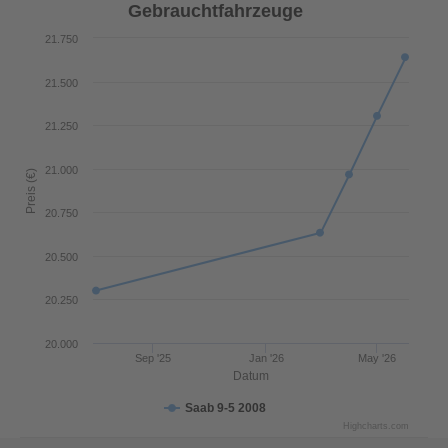
Gebrauchtfahrzeuge
21.750
21.500
21.250
21.000
Preis (€)
20.750
20.500
20.250
20.000
Sep '25
Jan '26
May '26
Datum
Saab 9-5 2008
Highcharts.com