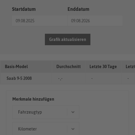
Startdatum
Enddatum
Grafik aktualisieren
Basis-Model
Durchschnitt
Letzte 30 Tage
Letz
Saab 9-5 2008
- ,-
-
-
Merkmale hinzufügen
Fahrzeugtyp
Limousine
Kilometer