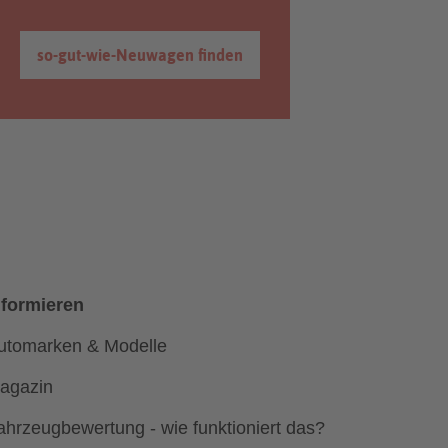
so-gut-wie-Neuwagen finden
nformieren
utomarken & Modelle
agazin
ahrzeugbewertung - wie funktioniert das?