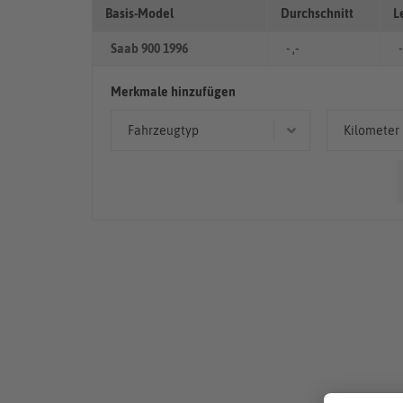
Basis-Model
Durchschnitt
L
Saab 900 1996
- ,-
-
Merkmale hinzufügen
Fahrzeugtyp
Kilometer
Limousine
50.00
> 10