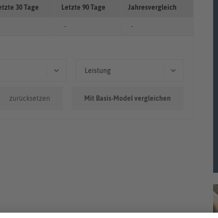
etzte 30 Tage
Letzte 90 Tage
Jahresvergleich
-
-
Leistung
0km - 100.000km
96 kW (131 PS)
zurücksetzen
Mit Basis-Model vergleichen
0.000km
110 kW (150 PS)