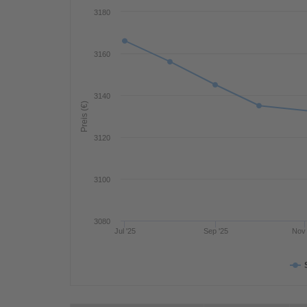
3180
3160
3140
Preis (€)
3120
3100
3080
Jul '25
Sep '25
Nov 