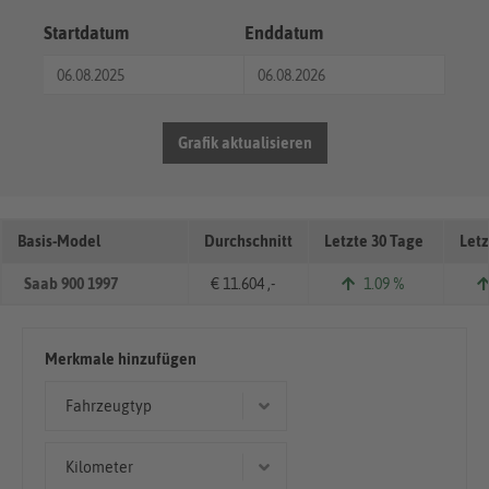
Startdatum
Enddatum
Grafik aktualisieren
Basis-Model
Durchschnitt
Letzte 30 Tage
Letz
Saab 900 1997
€ 11.604 ,-
1.09 %
Merkmale hinzufügen
Fahrzeugtyp
Limousine
Kilometer