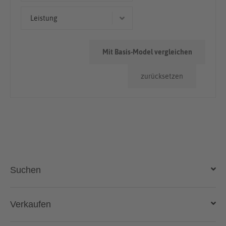
Cabriolet/Roadster
50.000km - 100.000km
Leistung
> 100.000km
136 kW (185 PS)
Mit Basis-Model vergleichen
96 kW (131 PS)
zurücksetzen
110 kW (150 PS)
Suchen
Auto kaufen
Verkaufen
Gebraucht- und Neuwagen