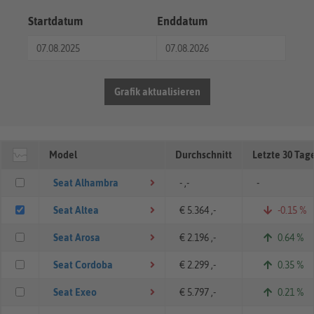
Startdatum
Enddatum
Grafik aktualisieren
Model
Durchschnitt
Letzte 30 Tag
Seat Alhambra
- ,-
-
Seat Altea
€ 5.364 ,-
-0.15 %
Seat Arosa
€ 2.196 ,-
0.64 %
Seat Cordoba
€ 2.299 ,-
0.35 %
Seat Exeo
€ 5.797 ,-
0.21 %