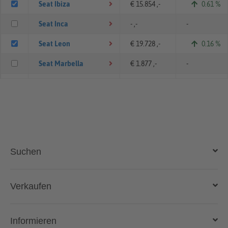
Seat Ibiza
€ 15.854 ,-
0.61 %
Seat Inca
- ,-
-
Seat Leon
€ 19.728 ,-
0.16 %
Seat Marbella
€ 1.877 ,-
-
Seat Mii
€ 9.881 ,-
0.54 %
Seat Tarraco
€ 31.223 ,-
-0.53 %
Seat Toledo
€ 4.468 ,-
-1.46 %
Suchen
Auto kaufen
Verkaufen
Gebraucht- und Neuwagen
Auto verkaufen
Informieren
Auto online kaufen