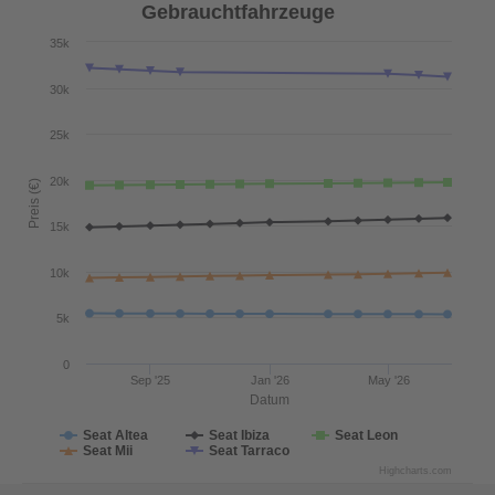
Gebrauchtfahrzeuge
35k
30k
25k
20k
Preis (€)
15k
10k
5k
0
Sep '25
Jan '26
May '26
Datum
Seat Altea
Seat Ibiza
Seat Leon
Seat Mii
Seat Tarraco
Highcharts.com