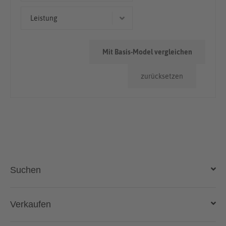
Geländewagen/SUV
< 50.000km
Leistung
> 100.000km
140 kW (190 PS)
50.000km - 100.000km
Mit Basis-Model vergleichen
85 kW (116 PS)
zurücksetzen
110 kW (150 PS)
Suchen
Auto kaufen
Verkaufen
Gebraucht- und Neuwagen