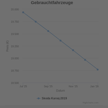
Gebrauchtfahrzeuge
20.000
19.750
19.500
Preis (€)
19.250
19.000
18.750
18.500
Jul '25
Sep '25
Nov '25
Jan '26
Datum
Skoda Karoq 2019
Highcharts.com