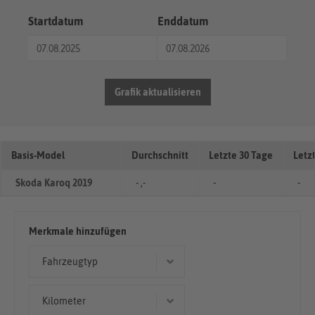
Startdatum
Enddatum
Grafik aktualisieren
Basis-Model
Durchschnitt
Letzte 30 Tage
Letz
Skoda Karoq 2019
- ,-
-
-
Merkmale hinzufügen
Fahrzeugtyp
Limousine
Kilometer