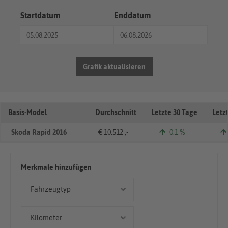
Startdatum
Enddatum
Grafik aktualisieren
Basis-Model
Durchschnitt
Letzte 30 Tage
Letz
Skoda Rapid 2016
€ 10.512 ,-
0.1 %
Merkmale hinzufügen
Fahrzeugtyp
Kleinwagen
Kilometer