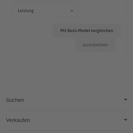
Limousine
< 50.000km
Leistung
Kombi
50.000km - 100.000km
92 kW (125 PS)
> 100.000km
Mit Basis-Model vergleichen
81 kW (110 PS)
zurücksetzen
85 kW (116 PS)
66 kW (90 PS)
Suchen
Auto kaufen
Verkaufen
Gebraucht- und Neuwagen