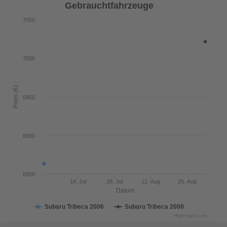
Gebrauchtfahrzeuge
7050
7000
Preis (€)
6950
6900
6850
14. Jul
28. Jul
11. Aug
25. Aug
Datum
Subaru Tribeca 2006
Subaru Tribeca 2008
Highcharts.com