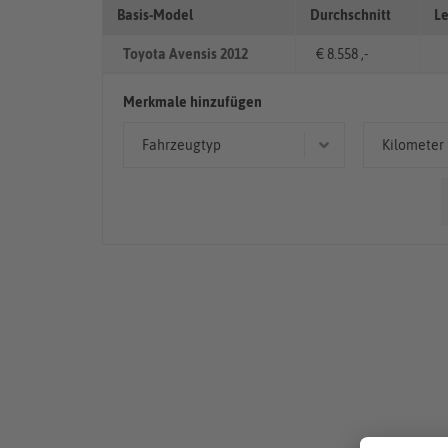
Basis-Model
Durchschnitt
Le
Toyota Avensis 2012
€ 8.558 ,-
Merkmale hinzufügen
Fahrzeugtyp
Kilometer
Limousine
< 50
Kombi
50.00
> 10