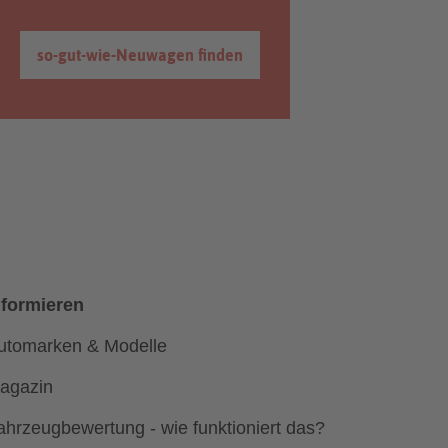
so-gut-wie-Neuwagen finden
nformieren
utomarken & Modelle
agazin
ahrzeugbewertung - wie funktioniert das?