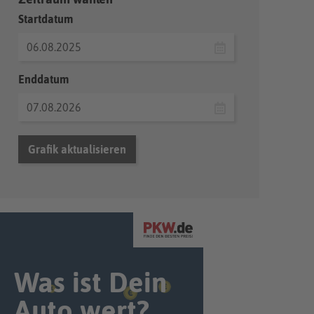
Startdatum
Enddatum
Grafik aktualisieren
Was ist Dein
Auto wert?