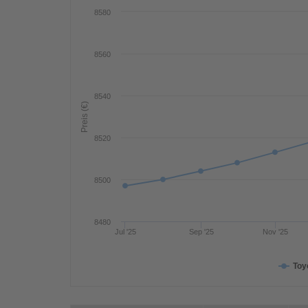
8580
8560
8540
Preis (€)
8520
8500
8480
Jul '25
Sep '25
Nov '25
Toy