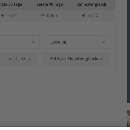
tzte 30 Tage
Letzte 90 Tage
Jahresvergleich
0.09 %
0.26 %
0.72 %
Leistung
.000km
97 kW (132 PS)
zurücksetzen
Mit Basis-Model vergleichen
0km - 100.000km
91 kW (124 PS)
0.000km
130 kW (177 PS)
110 kW (150 PS)
108 kW (147 PS)