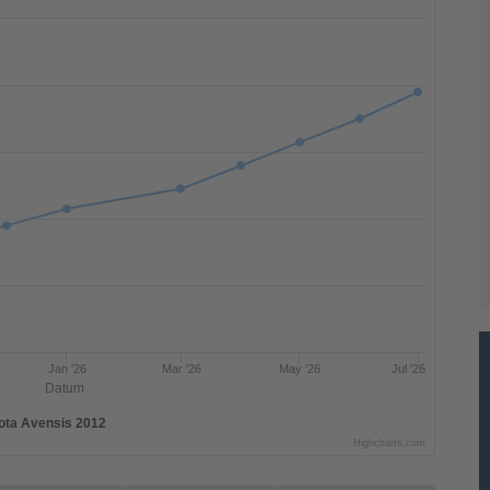
Jan '26
Mar '26
May '26
Jul '26
Datum
ota Avensis 2012
Highcharts.com