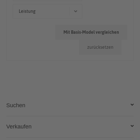
Limousine
< 50.000km
Leistung
Kleinwagen
206 kW (280 PS)
Mit Basis-Model vergleichen
86 kW (117 PS)
zurücksetzen
68 kW (92 PS)
96 kW (131 PS)
85 kW (116 PS)
Suchen
Auto kaufen
Verkaufen
Gebraucht- und Neuwagen