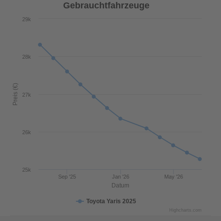
Gebrauchtfahrzeuge
29k
28k
Preis (€)
27k
26k
25k
Sep '25
Jan '26
May '26
Datum
Toyota Yaris 2025
Highcharts.com