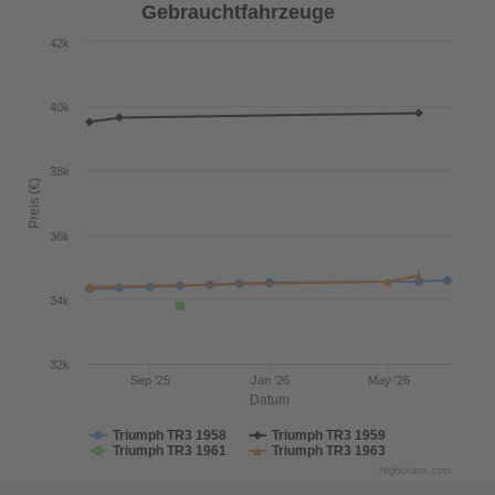
Gebrauchtfahrzeuge
42k
40k
38k
Preis (€)
36k
34k
32k
Sep '25
Jan '26
May '26
Datum
Triumph TR3 1958
Triumph TR3 1959
Triumph TR3 1961
Triumph TR3 1963
Highcharts.com