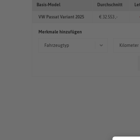
Basis-Model
Durchschnitt
Le
VW Passat Variant 2025
€ 32.553 ,-
Merkmale hinzufügen
Fahrzeugtyp
Kilometer
Kombi
< 50