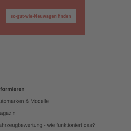
so-gut-wie-Neuwagen finden
nformieren
utomarken & Modelle
agazin
ahrzeugbewertung - wie funktioniert das?