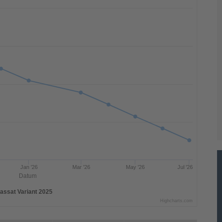
Jan '26
Mar '26
May '26
Jul '26
Datum
assat Variant 2025
Highcharts.com