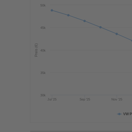
50k
45k
Preis (€)
40k
35k
30k
Jul '25
Sep '25
Nov '25
VW P