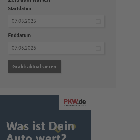
Startdatum
Enddatum
Grafik aktualisieren
Was ist Dein
Auto wert?