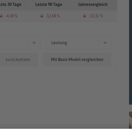
tzte 30 Tage
Letzte 90 Tage
Jahresvergleich
-4.58 %
-12.68 %
-33.31 %
Leistung
.000km
130 kW (177 PS)
zurücksetzen
Mit Basis-Model vergleichen
142 kW (193 PS)
110 kW (150 PS)