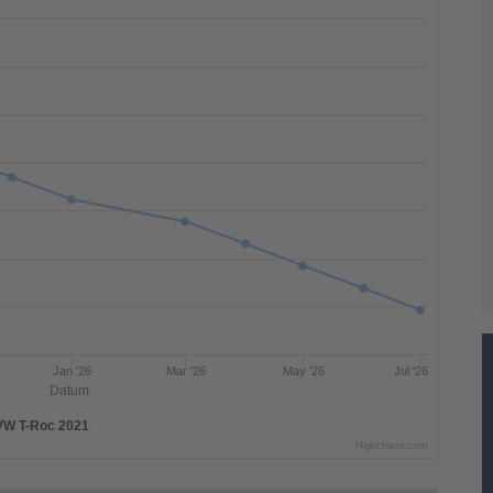
Jan '26
Mar '26
May '26
Jul '26
Datum
VW T-Roc 2021
Highcharts.com