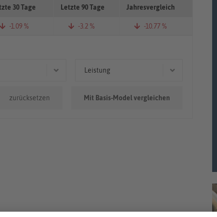
tzte 30 Tage
Letzte 90 Tage
Jahresvergleich
-1.09 %
-3.2 %
-10.77 %
Leistung
0.000km
140 kW (190 PS)
zurücksetzen
Mit Basis-Model vergleichen
0km - 100.000km
221 kW (300 PS)
.000km
85 kW (116 PS)
81 kW (110 PS)
110 kW (150 PS)