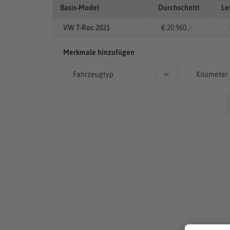
Basis-Model
Durchschnitt
Le
VW T-Roc 2021
€ 20.960 ,-
Merkmale hinzufügen
Fahrzeugtyp
Kilometer
Limousine
> 10
Geländewagen/SUV
50.00
Cabriolet/Roadster
< 50