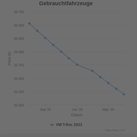
Gebrauchtfahrzeuge
26.750
26.500
26.250
26.000
Preis (€)
25.750
25.500
25.250
25.000
Sep '25
Jan '26
May '26
Datum
VW T-Roc 2022
Highcharts.com