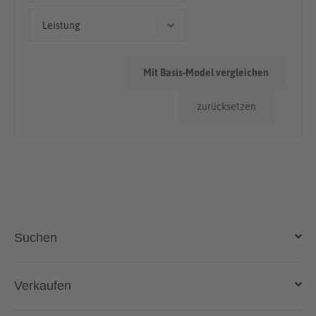
Cabriolet/Roadster
> 100.000km
Leistung
Geländewagen/SUV
50.000km - 100.000km
140 kW (190 PS)
< 50.000km
Mit Basis-Model vergleichen
221 kW (300 PS)
zurücksetzen
85 kW (116 PS)
81 kW (110 PS)
110 kW (150 PS)
Suchen
Auto kaufen
Verkaufen
Gebraucht- und Neuwagen