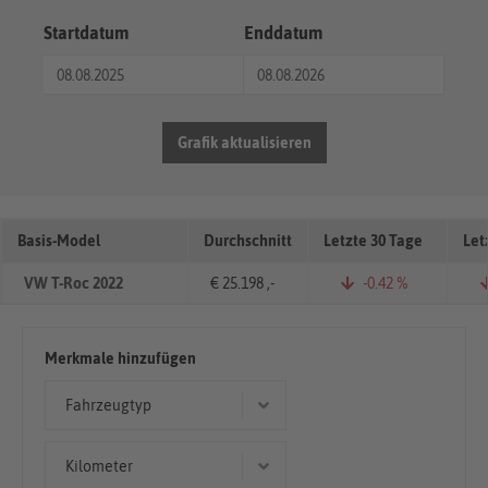
Startdatum
Enddatum
Grafik aktualisieren
Basis-Model
Durchschnitt
Letzte 30 Tage
Let
VW T-Roc 2022
€ 25.198 ,-
-0.42 %
Merkmale hinzufügen
Fahrzeugtyp
Limousine
Kilometer