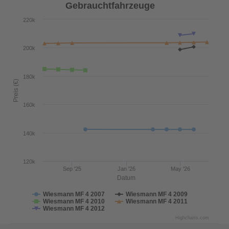
Gebrauchtfahrzeuge
220k
200k
180k
Preis (€)
160k
140k
120k
Sep '25
Jan '26
May '26
Datum
Wiesmann MF 4 2007
Wiesmann MF 4 2009
Wiesmann MF 4 2010
Wiesmann MF 4 2011
Wiesmann MF 4 2012
Highcharts.com