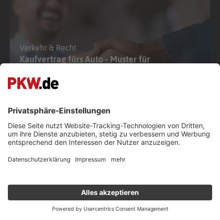
Weiterführende Links
Ateca
Born