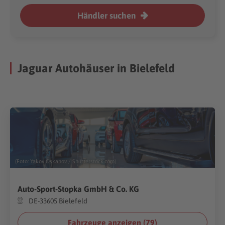
Händler suchen
Jaguar Autohäuser in Bielefeld
(Foto:
Yakov Oskanov
/
Shutterstock.com
)
Auto-Sport-Stopka GmbH & Co. KG
DE-33605 Bielefeld
Fahrzeuge anzeigen (
79
)