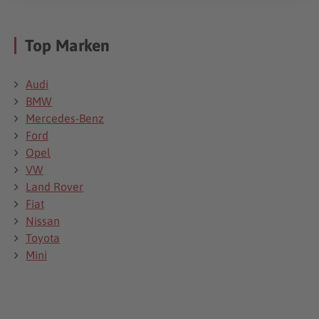
Top Marken
Audi
BMW
Mercedes-Benz
Ford
Opel
VW
Land Rover
Fiat
Nissan
Toyota
Mini