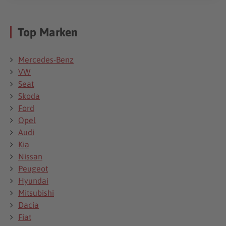
Top Marken
Mercedes-Benz
VW
Seat
Skoda
Ford
Opel
Audi
Kia
Nissan
Peugeot
Hyundai
Mitsubishi
Dacia
Fiat