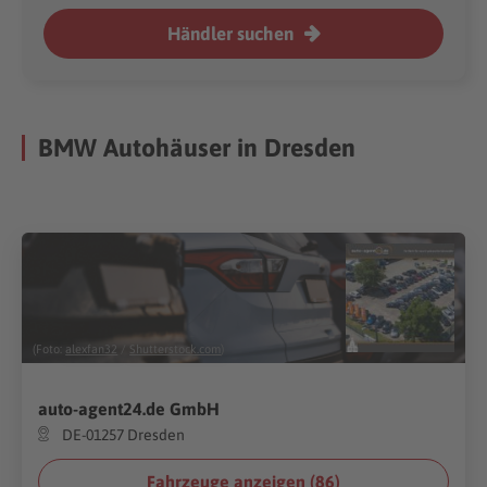
Händler suchen
BMW Autohäuser in Dresden
(Foto:
alexfan32
/
Shutterstock.com
)
auto-agent24.de GmbH
DE-01257 Dresden
Fahrzeuge anzeigen (
86
)