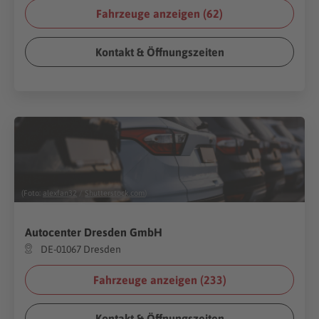
Fahrzeuge anzeigen (
62
)
Kontakt & Öffnungszeiten
(Foto:
alexfan32
/
Shutterstock.com
)
Autocenter Dresden GmbH
DE-01067 Dresden
Fahrzeuge anzeigen (
233
)
Kontakt & Öffnungszeiten