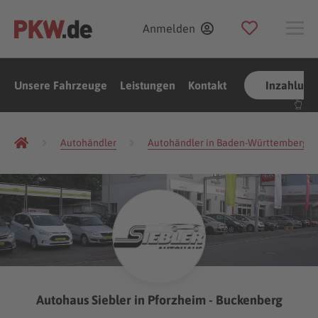
Anmelden
Unsere Fahrzeuge
Leistungen
Kontakt
Inzahlun
Autohändler
Autohändler in Baden-Württemberg
Autohaus Siebler in Pforzheim - Buckenberg