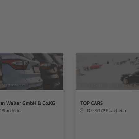
/
Shutterstock.com
)
(Foto:
Gargantiopa
/
Shutterstock.com
)
um Walter GmbH & Co.KG
TOP CARS
7 Pforzheim
DE-75179 Pforzheim