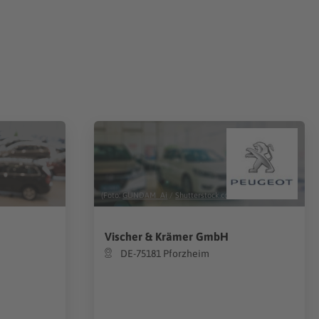
(Foto:
GUNDAM_Ai
/
Shutterstock.com
)
Vischer & Krämer GmbH
DE-75181 Pforzheim