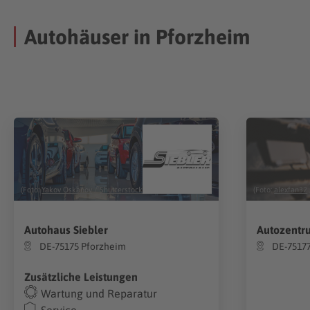
Autohäuser in Pforzheim
(Foto:
Yakov Oskanov
/
Shutterstock.com
)
(Foto:
alexfan32
Autohaus Siebler
Autozentr
DE-75175 Pforzheim
DE-7517
Zusätzliche Leistungen
Wartung und Reparatur