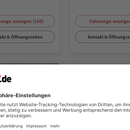
zeuge anzeigen (
100
)
Fahrzeuge anzeigen
akt & Öffnungszeiten
Kontakt & Öffnungsz
/
Shutterstock.com
)
UTOMOBILE
2 Pforzheim
hrzeuge anzeigen