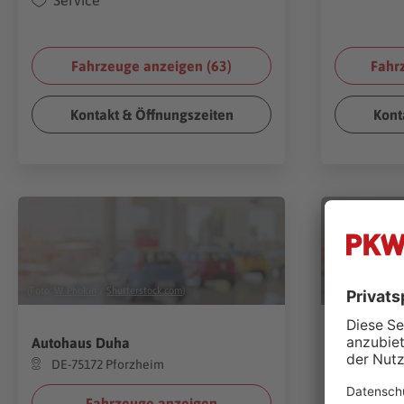
Service
Fahrzeuge anzeigen (
63
)
Fahr
Kontakt & Öffnungszeiten
Kont
(Foto:
W. Phokin
/
Shutterstock.com
)
(Foto:
W. Phokin
Autohaus Duha
RASHID A
DE-75172 Pforzheim
DE-7517
Fahrzeuge anzeigen
Fa