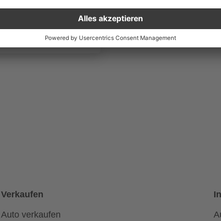
akt & Öffnungszeiten
Verkaufen
I
Auto verkaufen
A