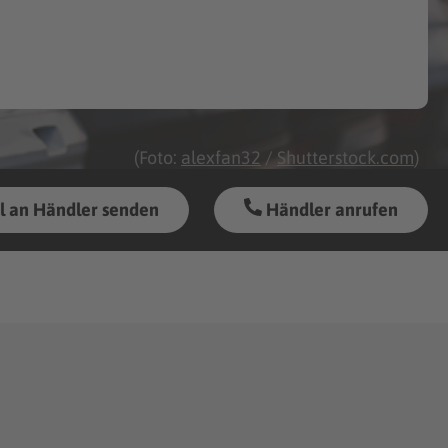
(Foto:
alexfan32
/
Shutterstock.com
)
l an Händler senden
Händler anrufen