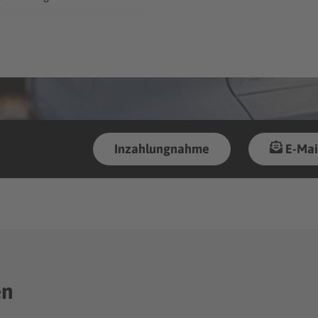
Inzahlungnahme
E-Mai
en