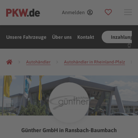
Anmelden
Unsere Fahrzeuge
Über uns
Kontakt
Inzahlungn
Autohändler
Autohändler in Rheinland-Pfalz
Günther GmbH in Ransbach-Baumbach