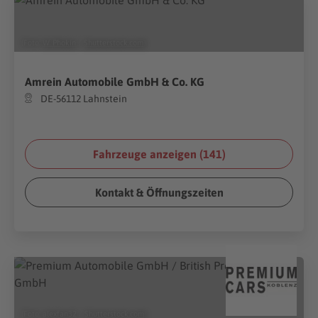
(Foto:
W. Phokin
/
Shutterstock.com
)
Amrein Automobile GmbH & Co. KG
DE-56112 Lahnstein
Fahrzeuge anzeigen (
141
)
Kontakt & Öffnungszeiten
(Foto:
alexfan32
/
Shutterstock.com
)