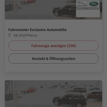
(Foto:
Gargantiopa
/
Shutterstock.com
)
Fuhrmeister Exclusive Automobile
DE-55129 Mainz
Fahrzeuge anzeigen (
100
)
Kontakt & Öffnungszeiten
(Foto:
Gargantiopa
/
Shutterstock.com
)