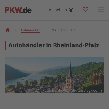
Anmelden
Autohändler
Rheinland-Pfalz
Autohändler in Rheinland-Pfalz
(Foto:
frantic00
/
Shutterstock.com
)