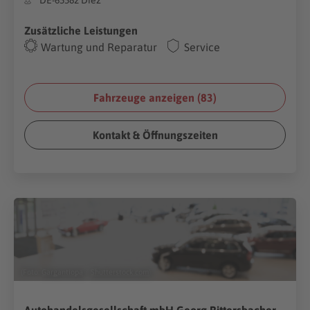
Zusätzliche Leistungen
Wartung und Reparatur
Service
Fahrzeuge anzeigen (
83
)
Kontakt & Öffnungszeiten
(Foto:
Gargantiopa
/
Shutterstock.com
)
Autohandelsgesellschaft mbH Georg Rittersbacher