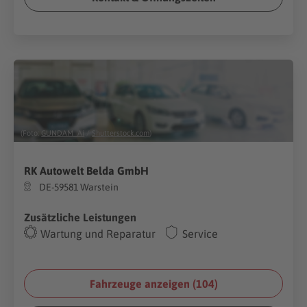
(Foto:
GUNDAM_Ai
/
Shutterstock.com
)
RK Autowelt Belda GmbH
DE-59581 Warstein
Zusätzliche Leistungen
Wartung und Reparatur
Service
Fahrzeuge anzeigen (
104
)