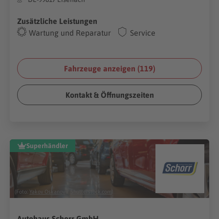
Zusätzliche Leistungen
Wartung und Reparatur
Service
Fahrzeuge anzeigen (
119
)
Kontakt & Öffnungszeiten
Superhändler
(Foto:
Yakov Oskanov
/
Shutterstock.com
)
Autohaus Schorr GmbH