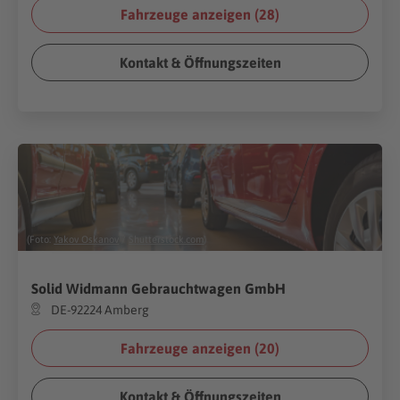
Fahrzeuge anzeigen (
28
)
Kontakt & Öffnungszeiten
(Foto:
Yakov Oskanov
/
Shutterstock.com
)
Solid Widmann Gebrauchtwagen GmbH
DE-92224 Amberg
Fahrzeuge anzeigen (
20
)
Kontakt & Öffnungszeiten