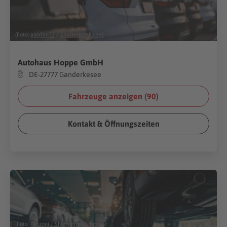
(Foto:
alexfan32
/
Shutterstock.com
)
Autohaus Hoppe GmbH
DE-27777 Ganderkesee
Fahrzeuge anzeigen (
90
)
Kontakt & Öffnungszeiten
(Foto:
Fahroni
/
Shutterstock.com
)