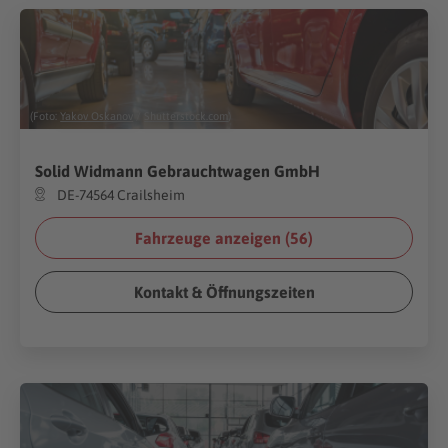
(Foto:
Yakov Oskanov
/
Shutterstock.com
)
Solid Widmann Gebrauchtwagen GmbH
DE-74564 Crailsheim
Fahrzeuge anzeigen (
56
)
Kontakt & Öffnungszeiten