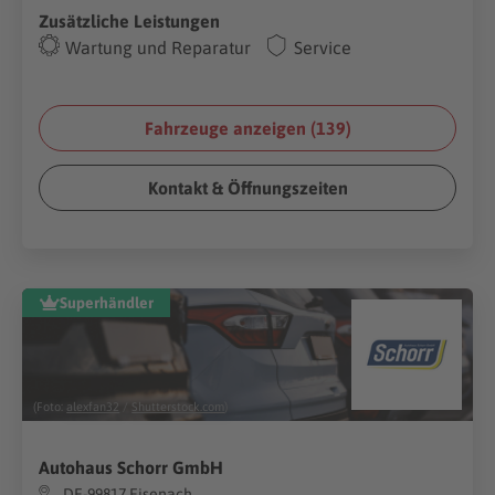
Zusätzliche Leistungen
Wartung und Reparatur
Service
Fahrzeuge anzeigen (
139
)
Kontakt & Öffnungszeiten
Superhändler
(Foto:
alexfan32
/
Shutterstock.com
)
Autohaus Schorr GmbH
DE-99817 Eisenach