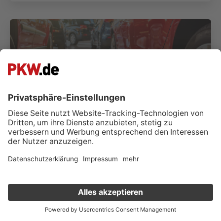
(Foto:
Yakov Oskanov
/
Shutterstock.com
)
City Autohaus GmbH
DE-15234 Frankfurt Oder
Fahrzeuge anzeigen (
31
)
Kontakt & Öffnungszeiten