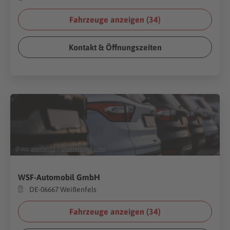
Fahrzeuge anzeigen (
34
)
Kontakt & Öffnungszeiten
(Foto:
alexfan32
/
Shutterstock.com
)
WSF-Automobil GmbH
DE-06667 Weißenfels
Fahrzeuge anzeigen (
34
)