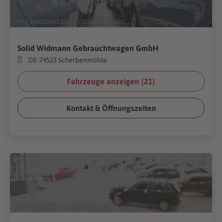
(Foto:
Greentellect Studio
/
Shutterstock.com
)
Solid Widmann Gebrauchtwagen GmbH
DE-74523 Scherbenmühle
Fahrzeuge anzeigen (
21
)
Kontakt & Öffnungszeiten
(Foto:
Gargantiopa
/
Shutterstock.com
)