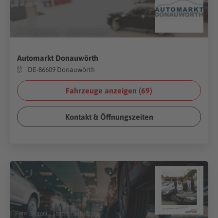
(Foto:
Gargantiopa
/
Shutterstock.com
)
Automarkt Donauwörth
DE-86609 Donauwörth
Fahrzeuge anzeigen (
69
)
Kontakt & Öffnungszeiten
(Foto:
Fahroni
/
Shutterstock.com
)