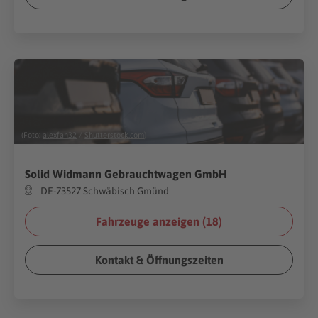
(Foto:
alexfan32
/
Shutterstock.com
)
Solid Widmann Gebrauchtwagen GmbH
DE-73527 Schwäbisch Gmünd
Fahrzeuge anzeigen (
18
)
Kontakt & Öffnungszeiten