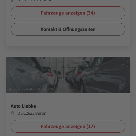
Fahrzeuge anzeigen (
34
)
Kontakt & Öffnungszeiten
(Foto:
Greentellect Studio
/
Shutterstock.com
)
Auto Liebke
DE-12623 Berlin
Fahrzeuge anzeigen (
17
)