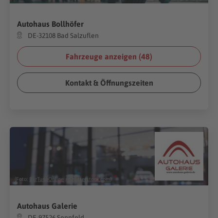
Autohaus Bollhöfer
DE-32108 Bad Salzuflen
Fahrzeuge anzeigen (
48
)
Kontakt & Öffnungszeiten
(Foto:
BigTunaOnline
/
Shutterstock.com
)
Autohaus Galerie
DE-97526 Sennfeld