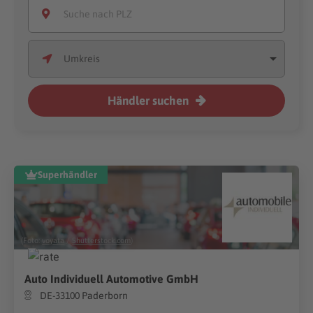
Händler suchen
Superhändler
(Foto:
voyata
/
Shutterstock.com
)
Auto Individuell Automotive GmbH
DE-33100 Paderborn