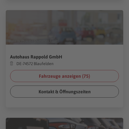
(Foto:
W. Phokin
/
Shutterstock.com
)
Autohaus Rappold GmbH
DE-74572 Blaufelden
Fahrzeuge anzeigen (
75
)
Kontakt & Öffnungszeiten