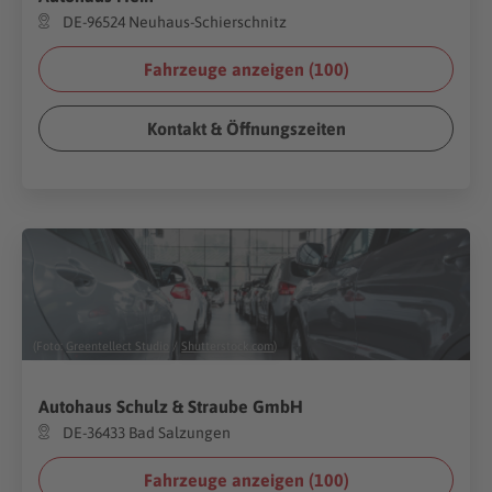
DE-96524 Neuhaus-Schierschnitz
Fahrzeuge anzeigen (
100
)
Kontakt & Öffnungszeiten
(Foto:
Greentellect Studio
/
Shutterstock.com
)
Autohaus Schulz & Straube GmbH
DE-36433 Bad Salzungen
Fahrzeuge anzeigen (
100
)