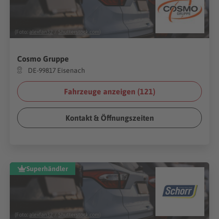
(Foto:
alexfan32
/
Shutterstock.com
)
Cosmo Gruppe
DE-99817 Eisenach
Fahrzeuge anzeigen (
121
)
Kontakt & Öffnungszeiten
Superhändler
(Foto:
alexfan32
/
Shutterstock.com
)