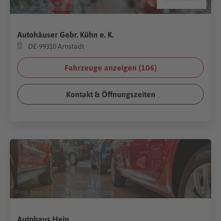
(Foto:
voyata
/
Shutterstock.com
)
Autohäuser Gebr. Kühn e. K.
DE-99310 Arnstadt
Fahrzeuge anzeigen (
106
)
Kontakt & Öffnungszeiten
(Foto:
Yakov Oskanov
/
Shutterstock.com
)
Autohaus Hein