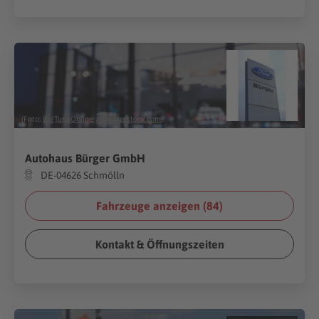
(Foto:
BigTunaOnline
/
Shutterstock.com
)
Autohaus Bürger GmbH
DE-04626 Schmölln
Fahrzeuge anzeigen (
84
)
Kontakt & Öffnungszeiten