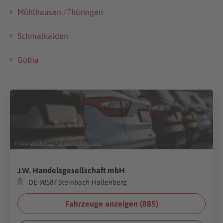
Mühlhausen /Thüringen
Schmalkalden
Gotha
(Foto:
alexfan32
/
Shutterstock.com
)
J.W. Handelsgesellschaft mbH
DE-98587 Steinbach-Hallenberg
Fahrzeuge anzeigen (
885
)