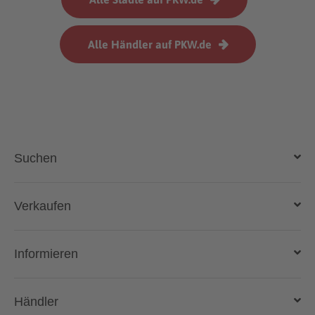
Alle Händler auf PKW.de
Suchen
Auto kaufen
Verkaufen
Gebraucht- und Neuwagen
Auto verkaufen
Informieren
Auto online kaufen
Deutschlandweit liefern lassen
Kostenlose Fahrzeugbewertung
Automarken & Modelle
Händler