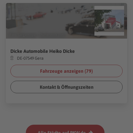
(Foto:
Gargantiopa
/
Shutterstock.com
)
Dicke Automobile Heiko Dicke
DE-07549 Gera
Fahrzeuge anzeigen (
79
)
Kontakt & Öffnungszeiten
Alle Städte auf PKW.de