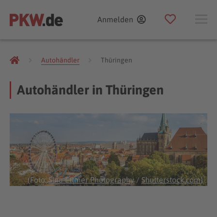
Anmelden
Autohändler
Thüringen
Autohändler in Thüringen
(Foto:
Sina Ettmer Photography
/
Shutterstock.com
)