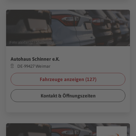
(Foto:
alexfan32
/
Shutterstock.com
)
Autohaus Schinner e.K.
DE-99427 Weimar
Fahrzeuge anzeigen (
127
)
Kontakt & Öffnungszeiten